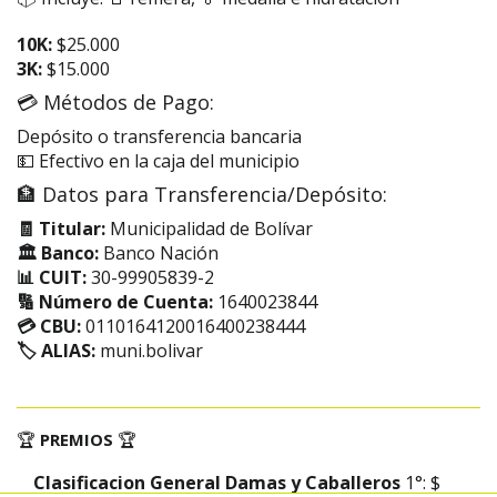
10K:
$25.000
3K:
$15.000
💳 Métodos de Pago:
Depósito o transferencia bancaria
💵 Efectivo en la caja del municipio
🏦 Datos para Transferencia/Depósito:
🧾 Titular:
Municipalidad de Bolívar
🏛️ Banco:
Banco Nación
📊 CUIT:
30-99905839-2
🔢 Número de Cuenta:
1640023844
💳 CBU:
0110164120016400238444
🏷️ ALIAS:
muni.bolivar
🏆
PREMIOS
🏆
Clasificacion General Damas y Caballeros
1°: $