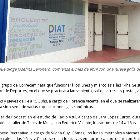
que dirige Josefina Seronero, comienza el mes de abril con una nueva grilla d
n grupo de Correcaminata que funcionará los lunes y miércoles a las 14hs. Se 
ión de Deportes, en el que se practicará lanzamiento, salto, carreras y postas, 
es y jueves de 14 a 15:30hs, a cargo de Florencia Vicente, en el que se realizará
 ha sido sede de varias capacitaciones gastronómicas.
aller de Podcast, en el estudio de Radio Azul, a cargo de Lara López Curtio, d
én el taller de Tenis de Mesa, con Federico Vicente, los viernes de 14 a 16hs.
Boxeo Recreativo, a cargo de Silvina Cuyi Gómez, los lunes, miércoles y viernes
rcoles a las 16hs, y Canto se dicta los jueves en horario a coordinar con Emi