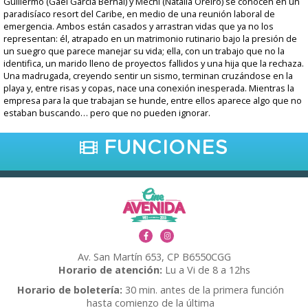
Guillermo (Gael García Bernal) y Mechi (Natalia Oreiro) se conocen en un
paradisíaco resort del Caribe, en medio de una reunión laboral de
emergencia. Ambos están casados y arrastran vidas que ya no los
representan: él, atrapado en un matrimonio rutinario bajo la presión de
un suegro que parece manejar su vida; ella, con un trabajo que no la
identifica, un marido lleno de proyectos fallidos y una hija que la rechaza.
Una madrugada, creyendo sentir un sismo, terminan cruzándose en la
playa y, entre risas y copas, nace una conexión inesperada. Mientras la
empresa para la que trabajan se hunde, entre ellos aparece algo que no
estaban buscando… pero que no pueden ignorar.
FUNCIONES
Av. San Martín 653, CP B6550CGG
Horario de atención:
Lu a Vi de 8 a 12hs
Horario de boletería:
30 min. antes de la primera función
hasta comienzo de la última