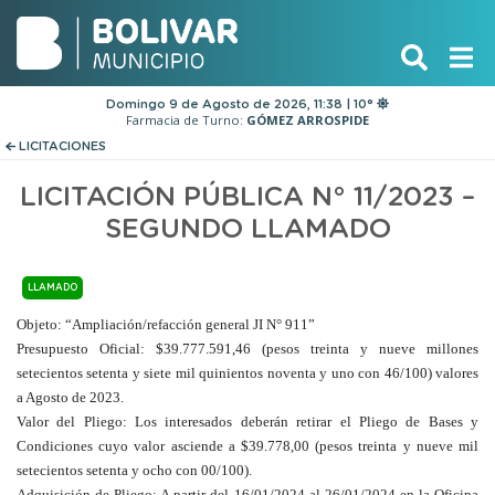
Domingo 9 de Agosto de 2026, 11:38 | 10°
Farmacia de Turno:
GÓMEZ ARROSPIDE
LICITACIONES
LICITACIÓN PÚBLICA N° 11/2023 –
SEGUNDO LLAMADO
LLAMADO
Objeto
: “Ampliación/refacción general JI N° 911”
Presupuesto Oficial
: $39.777.591,46 (pesos treinta y nueve millones
setecientos setenta y siete mil quinientos noventa y uno con 46/100) valores
a Agosto de 2023.
Valor del Pliego
: Los interesados deberán retirar el Pliego de Bases y
Condiciones cuyo valor asciende a $39.778,00 (pesos treinta y nueve mil
setecientos setenta y ocho con 00/100).
Adquisición de Pliego
: A partir del 16/01/2024 al 26/01/2024 en la Oficina