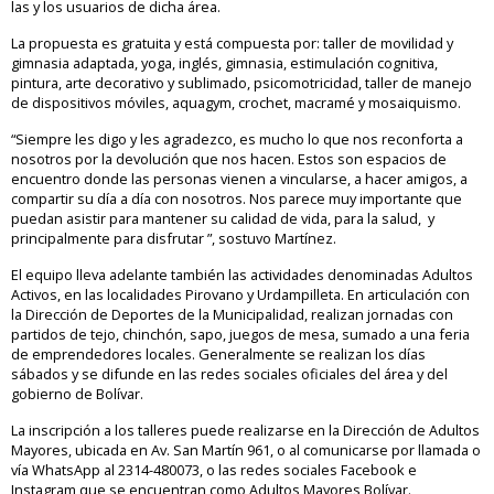
las y los usuarios de dicha área.
La propuesta es gratuita y está compuesta por: taller de movilidad y
gimnasia adaptada, yoga, inglés, gimnasia, estimulación cognitiva,
pintura, arte decorativo y sublimado, psicomotricidad, taller de manejo
de dispositivos móviles, aquagym, crochet, macramé y mosaiquismo.
“Siempre les digo y les agradezco, es mucho lo que nos reconforta a
nosotros por la devolución que nos hacen. Estos son espacios de
encuentro donde las personas vienen a vincularse, a hacer amigos, a
compartir su día a día con nosotros. Nos parece muy importante que
puedan asistir para mantener su calidad de vida, para la salud, y
principalmente para disfrutar ”, sostuvo Martínez.
El equipo lleva adelante también las actividades denominadas Adultos
Activos, en las localidades Pirovano y Urdampilleta. En articulación con
la Dirección de Deportes de la Municipalidad, realizan jornadas con
partidos de tejo, chinchón, sapo, juegos de mesa, sumado a una feria
de emprendedores locales. Generalmente se realizan los días
sábados y se difunde en las redes sociales oficiales del área y del
gobierno de Bolívar.
La inscripción a los talleres puede realizarse en la Dirección de Adultos
Mayores, ubicada en Av. San Martín 961, o al comunicarse por llamada o
vía WhatsApp al 2314-480073, o las redes sociales Facebook e
Instagram que se encuentran como Adultos Mayores Bolívar.