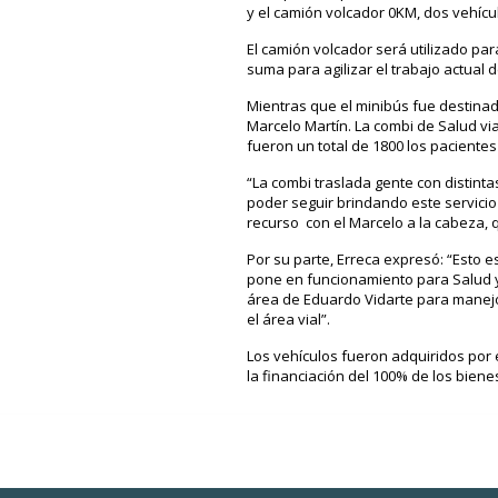
y el camión volcador 0KM, dos vehícu
El camión volcador será utilizado pa
suma para agilizar el trabajo actual d
Mientras que el minibús fue destinado
Marcelo Martín. La combi de Salud vi
fueron un total de 1800 los pacientes
“La combi traslada gente con distint
poder seguir brindando este servicio 
recurso con el Marcelo a la cabeza, 
Por su parte, Erreca expresó: “Esto 
pone en funcionamiento para Salud y D
área de Eduardo Vidarte para manejo 
el área vial”.
Los vehículos fueron adquiridos por 
la financiación del 100% de los biene