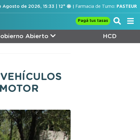
Farmacia de Turno:
PASTEUR
 Agosto de 2026, 15:33 | 12°
Pagá tus tasas
obierno Abierto
HCD
 VEHÍCULOS
OMOTOR