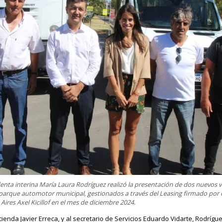
denta interina María Laura Rodríguez realizó la presentación de dos nuevos v
l parque automotor municipal, gestionados a través del Leasing firmado por 
ires Axel Kicillof en el mes de diciembre 2024.
enda Javier Erreca, y al secretario de Servicios Eduardo Vidarte, Rodríg