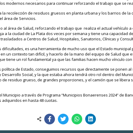
los modernos necesarios para continuar reforzando el trabajo que se real
ra la recolección de residuos gruesos en planta urbana y los barrios de l
el área de Servicios.
 al área de Salud, reforzando el trabajo que realiza el actual vehículo a
aja a la ciudad de La Plata dos veces por semana y tiene una capacidad d
 trasladados a Centros de Salud, Hospitales, Sanatorios, Clínicas y Consult
as dificultades, es una herramienta de mucho uso que el Estado municipa
en un contexto tan difícil, y hacerlo de la mano del equipo de Salud que e
que tiene un rol fundamental ya que las familias hacen mucho vínculo con 
es política de Estado, conseguimos recursos que directamente se ponen al 
esarrollo Social, y la que estaba ahora tendrá otro rol dentro del Munici
de residuo grueso, de grandes proporciones, y el camión que se libera s
el Municipio a través de Programa “Municipios Bonaerenses 2024” de Banco
s adquiridos en hasta 48 cuotas.