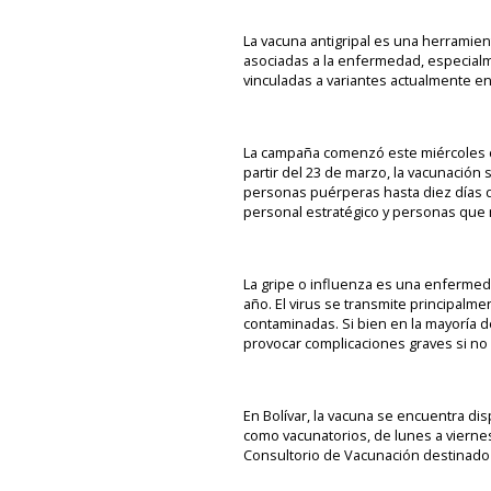
La vacuna antigripal es una herramien
asociadas a la enfermedad, especialm
vinculadas a variantes actualmente en 
La campaña comenzó este miércoles co
partir del 23 de marzo, la vacunación
personas puérperas hasta diez días d
personal estratégico y personas que 
La gripe o influenza es una enfermeda
año. El virus se transmite principalme
contaminadas. Si bien en la mayoría 
provocar complicaciones graves si no
En Bolívar, la vacuna se encuentra di
como vacunatorios, de lunes a viernes 
Consultorio de Vacunación destinado 