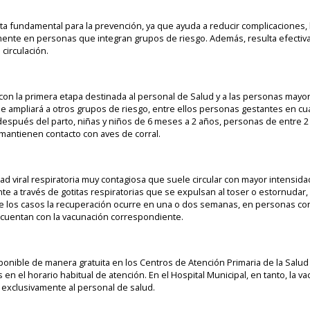
ta fundamental para la prevención, ya que ayuda a reducir complicaciones,
ente en personas que integran grupos de riesgo. Además, resulta efectiva
circulación.
n la primera etapa destinada al personal de Salud y a las personas mayor
 se ampliará a otros grupos de riesgo, entre ellos personas gestantes en cu
espués del parto, niñas y niños de 6 meses a 2 años, personas de entre 2 
mantienen contacto con aves de corral.
d viral respiratoria muy contagiosa que suele circular con mayor intensid
nte a través de gotitas respiratorias que se expulsan al toser o estornudar,
de los casos la recuperación ocurre en una o dos semanas, en personas c
 cuentan con la vacunación correspondiente.
sponible de manera gratuita en los Centros de Atención Primaria de la Salud 
en el horario habitual de atención. En el Hospital Municipal, en tanto, la va
exclusivamente al personal de salud.