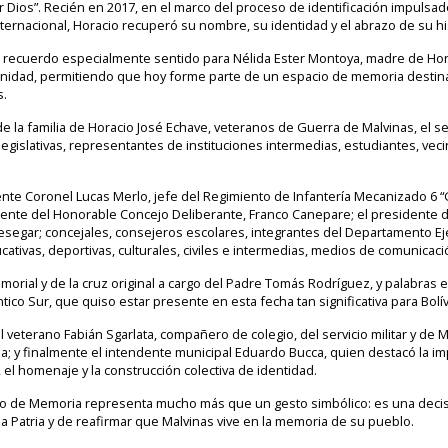
 Dios”. Recién en 2017, en el marco del proceso de identificación impulsad
nternacional, Horacio recuperó su nombre, su identidad y el abrazo de su his
n recuerdo especialmente sentido para Nélida Ester Montoya, madre de Hor
unidad, permitiendo que hoy forme parte de un espacio de memoria destinad
s.
e la familia de Horacio José Echave, veteranos de Guerra de Malvinas, el s
legislativas, representantes de instituciones intermedias, estudiantes, ve
ente Coronel Lucas Merlo, jefe del Regimiento de Infantería Mecanizado 6 
dente del Honorable Concejo Deliberante, Franco Canepare; el presidente del
rdesegar; concejales, consejeros escolares, integrantes del Departamento E
ducativas, deportivas, culturales, civiles e intermedias, medios de comunicac
morial y de la cruz original a cargo del Padre Tomás Rodríguez, y palabras 
tico Sur, que quiso estar presente en esta fecha tan significativa para Bolíva
veterano Fabián Sgarlata, compañero de colegio, del servicio militar y de M
ia; y finalmente el intendente municipal Eduardo Bucca, quien destacó la i
el homenaje y la construcción colectiva de identidad.
o de Memoria representa mucho más que un gesto simbólico: es una decisión
a Patria y de reafirmar que Malvinas vive en la memoria de su pueblo.