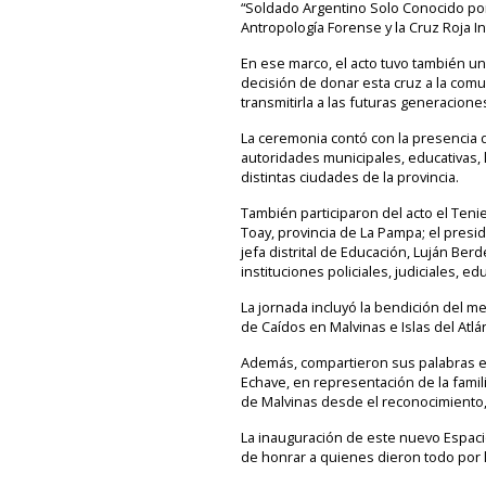
“Soldado Argentino Solo Conocido por
Antropología Forense y la Cruz Roja I
En ese marco, el acto tuvo también u
decisión de donar esta cruz a la com
transmitirla a las futuras generacione
La ceremonia contó con la presencia d
autoridades municipales, educativas, 
distintas ciudades de la provincia.
También participaron del acto el Teni
Toay, provincia de La Pampa; el presi
jefa distrital de Educación, Luján Be
instituciones policiales, judiciales, e
La jornada incluyó la bendición del me
de Caídos en Malvinas e Islas del Atlán
Además, compartieron sus palabras el 
Echave, en representación de la famil
de Malvinas desde el reconocimiento, 
La inauguración de este nuevo Espaci
de honrar a quienes dieron todo por l