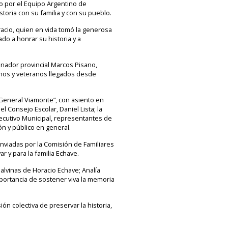
o por el Equipo Argentino de
toria con su familia y con su pueblo.
acio, quien en vida tomó la generosa
o a honrar su historia y a
enador provincial Marcos Pisano,
cinos y veteranos llegados desde
“General Viamonte”, con asiento en
 Consejo Escolar, Daniel Lista; la
jecutivo Municipal, representantes de
ión y público en general.
enviadas por la Comisión de Familiares
r y para la familia Echave.
alvinas de Horacio Echave; Analía
mportancia de sostener viva la memoria
 colectiva de preservar la historia,