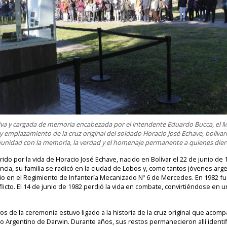
 y cargada de memoria encabezada por el intendente Eduardo Bucca, el Mun
 emplazamiento de la cruz original del soldado Horacio José Echave, bolivar
nidad con la memoria, la verdad y el homenaje permanente a quienes dieron
rido por la vida de Horacio José Echave, nacido en Bolívar el 22 de junio de
ncia, su familia se radicó en la ciudad de Lobos y, como tantos jóvenes arg
orio en el Regimiento de Infantería Mecanizado Nº 6 de Mercedes. En 1982 fue
licto. El 14 de junio de 1982 perdió la vida en combate, convirtiéndose en 
s de la ceremonia estuvo ligado a la historia de la cruz original que acom
 Argentino de Darwin. Durante años, sus restos permanecieron allí identif