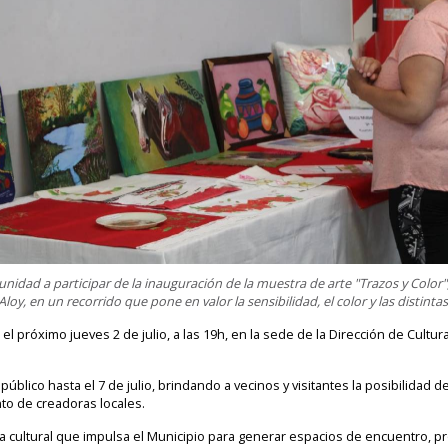
munidad a participar de la inauguración de la muestra de arte "Trazos y Color
 Aloy, en un recorrido que pone en valor la sensibilidad, el color y las distinta
 el próximo jueves 2 de julio, a las 19h, en la sede de la Dirección de Cult
úblico hasta el 7 de julio, brindando a vecinos y visitantes la posibilidad 
ento de creadoras locales.
da cultural que impulsa el Municipio para generar espacios de encuentro, pr