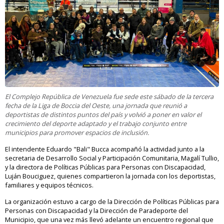
El Complejo República de Venezuela fue sede este sábado de la tercera
fecha de la Liga de Boccia del Oeste, una jornada que reunió a
deportistas de distintos puntos del país y volvió a poner en valor el
crecimiento del deporte adaptado y el trabajo conjunto entre
municipios para promover espacios de inclusión.
El intendente Eduardo "Bali" Bucca acompañó la actividad junto a la
secretaria de Desarrollo Social y Participación Comunitaria, Magalí Tullio,
y la directora de Políticas Públicas para Personas con Discapacidad,
Luján Bouciguez, quienes compartieron la jornada con los deportistas,
familiares y equipos técnicos.
La organización estuvo a cargo de la Dirección de Políticas Públicas para
Personas con Discapacidad y la Dirección de Paradeporte del
Municipio, que una vez más llevó adelante un encuentro regional que